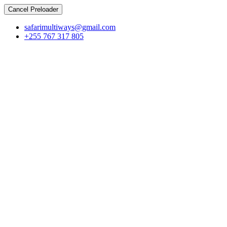
Cancel Preloader
safarimultiways@gmail.com
+255 767 317 805