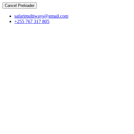
Cancel Preloader
safarimultiways@gmail.com
+255 767 317 805