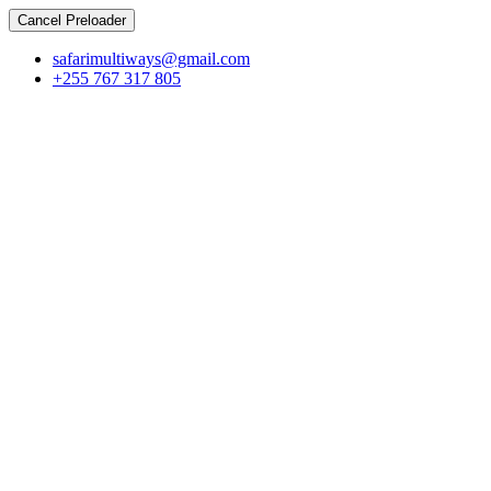
Cancel Preloader
safarimultiways@gmail.com
+255 767 317 805