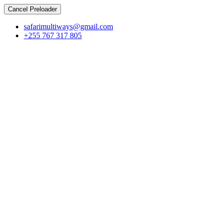
Cancel Preloader
safarimultiways@gmail.com
+255 767 317 805